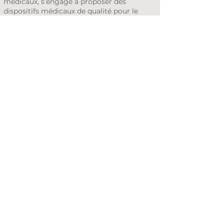
médicaux, s’engage à proposer des
dispositifs médicaux de qualité pour le
traitement du prolapsus, contribuant ainsi
à l’amélioration de la qualité de vie des
patientes.
Les complications associées au traitement
chirurgical du prolapsus, tels que la
promontofixation / sacrocolpopexie
doivent être prises en considération avant
toute décision. Les sociétés savantes ont
publié plusieurs guides à ce sujet :
-
AUA/SUFU Guidelines
-
EAU guidelines
-
AFU guidelines
Contactez nous
contact@apis.swiss