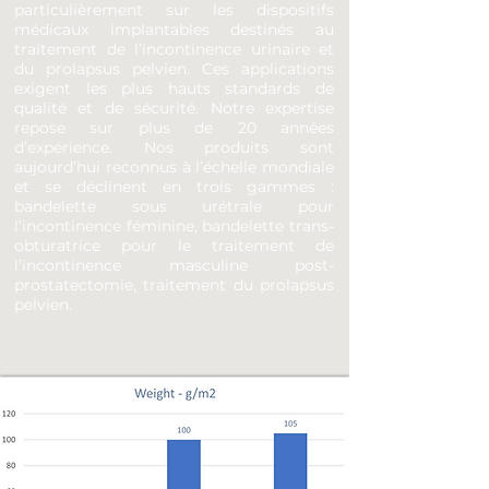
particulièrement sur les dispositifs
médicaux implantables destinés au
traitement de l’incontinence urinaire et
du prolapsus pelvien. Ces applications
exigent les plus hauts standards de
qualité et de sécurité. Notre expertise
repose sur plus de 20 années
d’expérience. Nos produits sont
aujourd’hui reconnus à l’échelle mondiale
et se déclinent en trois gammes :
bandelette sous urétrale pour
l’incontinence féminine, bandelette trans-
obturatrice pour le traitement de
l’incontinence masculine post-
prostatectomie, traitement du prolapsus
pelvien.