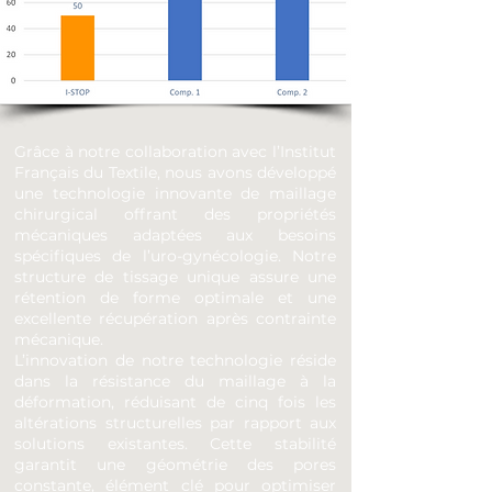
Grâce à notre collaboration avec l’Institut
Français du Textile, nous avons développé
une technologie innovante de maillage
chirurgical offrant des propriétés
mécaniques adaptées aux besoins
spécifiques de l’uro-gynécologie. Notre
structure de tissage unique assure une
rétention de forme optimale et une
excellente récupération après contrainte
mécanique.
L’innovation de notre technologie réside
dans la résistance du maillage à la
déformation, réduisant de cinq fois les
altérations structurelles par rapport aux
solutions existantes. Cette stabilité
garantit une géométrie des pores
constante, élément clé pour optimiser