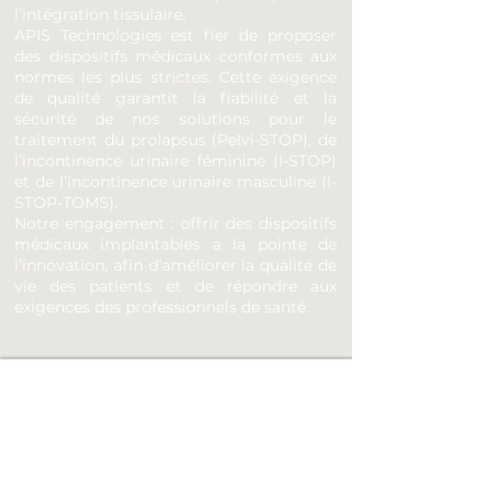
l’intégration tissulaire.
APIS Technologies est fier de proposer
des dispositifs médicaux conformes aux
normes les plus strictes. Cette exigence
de qualité garantit la fiabilité et la
sécurité de nos solutions pour le
traitement du prolapsus (Pelvi-STOP), de
l’incontinence urinaire féminine (I-STOP)
et de l’incontinence urinaire masculine (I-
STOP-TOMS).
Notre engagement : offrir des dispositifs
médicaux implantables à la pointe de
l’innovation, afin d’améliorer la qualité de
vie des patients et de répondre aux
exigences des professionnels de santé.