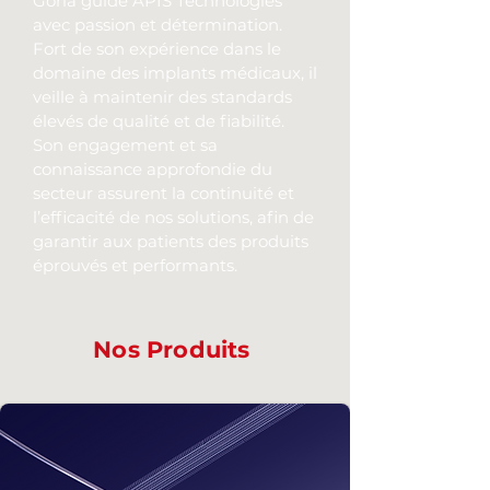
Goria guide APIS Technologies
avec passion et détermination.
Fort de son expérience dans le
domaine des implants médicaux, il
veille à maintenir des standards
élevés de qualité et de fiabilité.
Son engagement et sa
connaissance approfondie du
secteur assurent la continuité et
l’efficacité de nos solutions, afin de
garantir aux patients des produits
éprouvés et performants.
Nos Produits