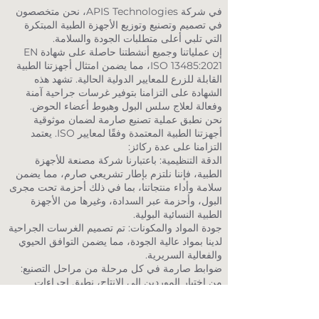
في شركة APIS Technologies، نحن متخصصون
في تصميم وتصنيع وتوزيع الأجهزة الطبية المبتكرة
التي تلبي أعلى متطلبات الجودة والسلامة.
إن عملياتنا وجميع أنشطتنا حاصلة على شهادة EN
ISO 13485:2021، مما يضمن امتثال أجهزتنا الطبية
القابلة للزرع للمعايير الدولية الحالية. تشهد هذه
الشهادة على التزامنا بتوفير غرسات جراحية آمنة
وفعالة لعلاج سلس البول وهبوط أعضاء الحوض.
نحن نطبق عملية تصنيع صارمة لضمان موثوقية
أجهزتنا الطبية المعتمدة وفقًا لمعايير ISO. يعتمد
التزامنا على عدة ركائز:
الدقة التنظيمية: باعتبارنا شركة مصنعة للأجهزة
الطبية، فإننا نلتزم بإطار تشريعي صارم، مما يضمن
سلامة وأداء منتجاتنا، بما في ذلك أحزمة تحت مجرى
البول، وأحزمة عبر السدادة، وغيرها من الأجهزة
الطبية النسائية البولية.
جودة المواد والمكونات: تم تصميم الغرسات الجراحية
لدينا بمواد عالية الجودة، مما يضمن التوافق الحيوي
والفعالية السريرية.
ضوابط صارمة في كل مرحلة من مراحل التصنيع:
من اختيار الموردين إلى الإنتاج، نطبق إجراءات
مراقبة صارمة لضمان سلامة أجهزتنا الطبية لعلاج
سلس البول وهبوط المثانة.