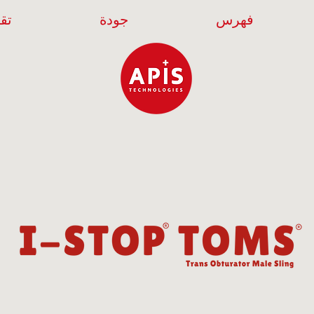
فهرس
جودة
تقن