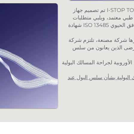
تم تصميم جهاز I-STOP TOMS وفقًا لأعلى المعايير في الأجهزة الطبية
 طبي معتمد، ويلبي متطلبات
شهادة ISO 13485 للأجهزة الطبية. يضمن تصميمه المبتكر التوافق الحيوي
ركة مصنعة، تلتزم شركة APIS Technologies بتوفير أجهزة
مرضى الذين يعانون من سلس
الأوروبية لجراحة المسالك البولية
ك البولية بشأن سلس البول عند