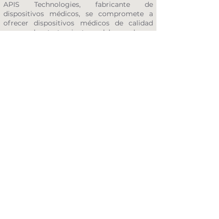
​APIS Technologies, fabricante de
dispositivos médicos, se compromete a
ofrecer dispositivos médicos de calidad
para el tratamiento del prolapso,
contribuyendo así a mejorar la calidad de
vida de los pacientes.
Antes de tomar cualquier decisión, se
deben considerar las complicaciones
asociadas con el tratamiento quirúrgico del
prolapso, como la
promontofijación/sacrocolpopexia. Las
sociedades científicas han publicado varias
guías sobre este tema:
-
AUA/SUFU Guidelines
-
EAU guidelines
-
AFU guidelines
Contáctenos
contact@apis.swiss