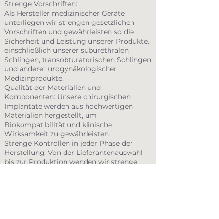
Strenge Vorschriften:
Als Hersteller medizinischer Geräte
unterliegen wir strengen gesetzlichen
Vorschriften und gewährleisten so die
Sicherheit und Leistung unserer Produkte,
einschließlich unserer suburethralen
Schlingen, transobturatorischen Schlingen
und anderer urogynäkologischer
Medizinprodukte.
Qualität der Materialien und
Komponenten: Unsere chirurgischen
Implantate werden aus hochwertigen
Materialien hergestellt, um
Biokompatibilität und klinische
Wirksamkeit zu gewährleisten.
Strenge Kontrollen in jeder Phase der
Herstellung: Von der Lieferantenauswahl
bis zur Produktion wenden wir strenge
Kontrollverfahren an, um die Sicherheit
unserer Medizinprodukte zur Inkontinenz-
und Prolapsbehandlung zu gewährleisten.
Solide klinische Validierungen: Unsere
Lösungen werden getestet und validiert,
um eine optimale Wirksamkeit bei der