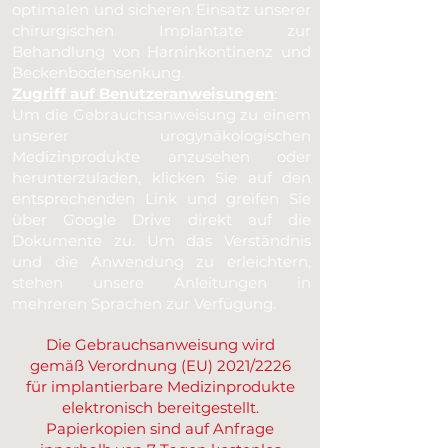
optimalen und sicheren Einsatz unserer
chirurgischen Implantate zur
Behandlung von Harninkontinenz und
Beckenbodensenkung.
Zugriff auf Benutzeranweisungen
:
Um die Gebrauchsanweisung zu einem
unserer urogynäkologischen
Medizinprodukte anzusehen oder
herunterzuladen, klicken Sie auf den
entsprechenden Link und greifen Sie
über Google Drive direkt auf die
Dokumente zu. Um das Verständnis
und die Anwendung zu erleichtern,
stehen unsere Anleitungen in
mehreren Sprachen zur Verfügung.
Die Gebrauchsanweisung wird
gemäß Verordnung (EU) 2021/2226
für implantierbare Medizinprodukte
elektronisch bereitgestellt.
Papierkopien sind auf Anfrage